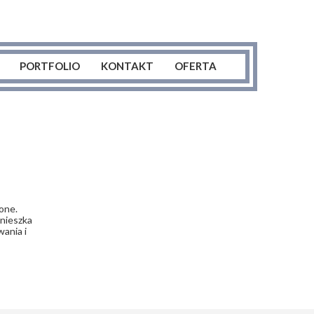
PORTFOLIO
KONTAKT
OFERTA
Sesje ciążowe
Sesje noworodkowe
Sesje niemowlęce
Sesje starszych dzieci
one.
gnieszka
Sesje urodzinowe
ania i
Sesje rodzinne
Sesje kobiece